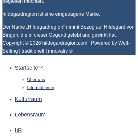
begleiten möchten.
hildegardregion ist eine eingetragene Marke.
Der Name „Hildegardregion“ nimmt Bezug auf Hildegard von
Bingen, die in dieser Gegend gelebt und gewirkt hat.
Copyright © 2026
hildegardregion.com
| Powered by Well-
Selling | traditionell | innovativ ©
Startseite
Über uns
Informationen
Kulturraum
Lebensraum
hR